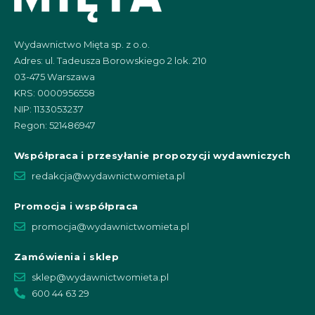
Wydawnictwo Mięta sp. z o.o.
Adres: ul. Tadeusza Borowskiego 2 lok. 210
03-475 Warszawa
KRS: 0000956558
NIP: 1133053237
Regon: 521486947
Współpraca i przesyłanie propozycji wydawniczych
redakcja@wydawnictwomieta.pl
Promocja i współpraca
promocja@wydawnictwomieta.pl
Zamówienia i sklep
sklep@wydawnictwomieta.pl
600 44 63 29