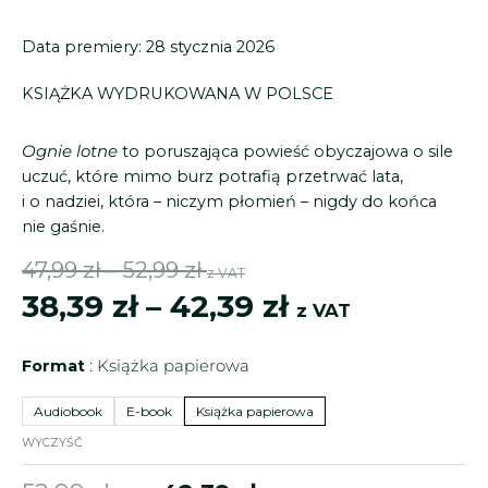
Data premiery: 28 stycznia 2026
KSIĄŻKA
WYDRUKOWANA
W POLSCE
Ognie lotne
to poruszająca powieść obyczajowa o sile
uczuć, które mimo burz potrafią przetrwać lata,
i o nadziei, która – niczym płomień – nigdy do końca
nie gaśnie.
Zakres
Zakres
47,99
zł
–
52,99
zł
z VAT
cen:
cen:
38,39
zł
–
42,39
zł
z VAT
od
od
ilość
38,39 zł
47,99 zł
Format
Książka papierowa
Ognie
do
do
lotne
Audiobook
E-book
Książka papierowa
42,39 zł
52,99 zł
WYCZYŚĆ