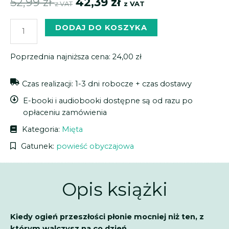
52,99
zł
42,39
zł
z VAT
z VAT
DODAJ DO KOSZYKA
Poprzednia najniższa cena:
24,00
zł
Czas realizacji: 1-3 dni robocze + czas dostawy
E-booki i audiobooki dostępne są od razu po
opłaceniu zamówienia
Kategoria:
Mięta
Gatunek:
powieść obyczajowa
Opis książki
Kiedy ogień przeszłości płonie mocniej niż ten, z
którym walczysz na co dzień