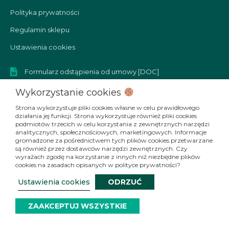
Polityka prywatności
Regulamin sklepu
Ustawienia cookies
Formularz odstąpienia od umowy [DOC]
Formularz reklamacyjny [DOC]
Wykorzystanie cookies
Strona wykorzystuje pliki cookies własne w celu prawidłowego
działania jej funkcji. Strona wykorzystuje również pliki cookies
podmiotów trzecich w celu korzystania z zewnętrznych narzędzi
SOCIAL MEDIA
analitycznych, społecznościowych, marketingowych. Informacje
gromadzone za pośrednictwem tych plików cookies przetwarzane
F
I
Y
T
są również przez dostawców narzędzi zewnętrznych. Czy
a
n
o
i
wyrażach zgodę na korzystanie z innych niż niezbędne plików
cookies na zasadach opisanych w polityce prywatności?
c
s
u
k
e
t
t
t
Ustawienia cookies
ODRZUĆ
b
a
u
o
© 2026 Wydawnictwo Mięta
o
g
b
k
ZAAKCEPTUJ WSZYSTKIE
Strona pod troskliwymi skrzydłami
simply yourself
o
r
e
k
a