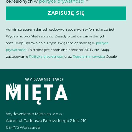
określonych w
polityce prywatności
. *
ZAPISUJĘ SIĘ
Administratorem danych osobowych podanych w formularzu jest
Wydawnictwo Mięta sp. z o.o. Zasady przetwarzania danych
oraz Twoje uprawnienia z tym związane opisane są w
polityce
prywatności
. Ta strona jest chroniona przez reCAPTCHA. Mają
zastosowanie
Polityka prywatności
oraz
Regulamin serwisu
Google.
Wydawnictwo Mięta sp. z o.o.
Adres: ul. Tadeusza Borowskiego 2 lok. 210
03-475 Warszawa