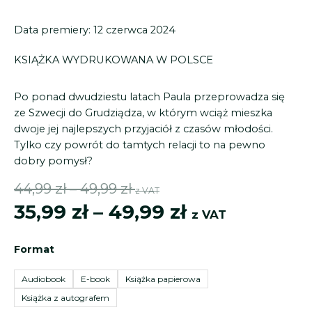
Data premiery: 12 czerwca 2024
KSIĄŻKA
WYDRUKOWANA
W POLSCE
Po ponad dwudziestu latach Paula przeprowadza się
ze Szwecji do Grudziądza, w którym wciąż mieszka
dwoje jej najlepszych przyjaciół z czasów młodości.
Tylko czy powrót do tamtych relacji to na pewno
dobry pomysł?
Zakres
Zakres
44,99
zł
–
49,99
zł
z VAT
cen:
cen:
35,99
zł
–
49,99
zł
z VAT
od
od
ilość
35,99 zł
44,99 zł
Format
Ta
do
do
druga
Audiobook
E-book
Książka papierowa
49,99 zł
49,99 zł
Książka z autografem