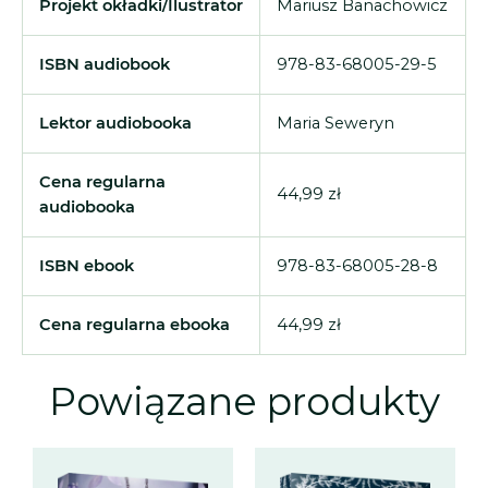
Projekt okładki/Ilustrator
Mariusz Banachowicz
ISBN audiobook
978-83-68005-29-5
Lektor audiobooka
Maria Seweryn
Cena regularna
44,99 zł
audiobooka
ISBN ebook
978-83-68005-28-8
Cena regularna ebooka
44,99 zł
Powiązane produkty
Zakres
Zakres
Zakres
Zakres
Ten
Ten
cen:
cen:
cen:
cen:
produkt
prod