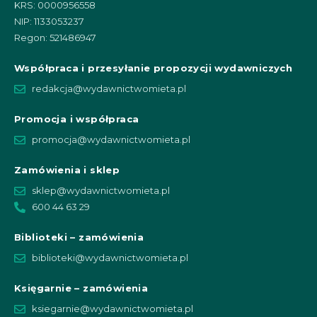
KRS: 0000956558
NIP: 1133053237
Regon: 521486947
Współpraca i przesyłanie propozycji wydawniczych
redakcja@wydawnictwomieta.pl
Promocja i współpraca
promocja@wydawnictwomieta.pl
Zamówienia i sklep
sklep@wydawnictwomieta.pl
600 44 63 29
Biblioteki – zamówienia
biblioteki@wydawnictwomieta.pl
Księgarnie – zamówienia
ksiegarnie@wydawnictwomieta.pl