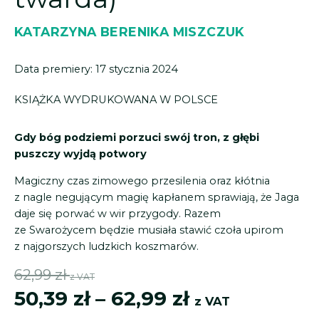
KATARZYNA BERENIKA MISZCZUK
Data premiery: 17 stycznia 2024
KSIĄŻKA
WYDRUKOWANA
W POLSCE
Gdy bóg podziemi porzuci swój tron, z głębi
puszczy wyjdą potwory
Magiczny czas zimowego przesilenia oraz kłótnia
z nagle negującym magię kapłanem sprawiają, że Jaga
daje się porwać w wir przygody. Razem
ze Swarożycem będzie musiała stawić czoła upirom
z najgorszych ludzkich koszmarów.
Zakres
62,99
zł
z VAT
cen:
50,39
zł
–
62,99
zł
z VAT
od