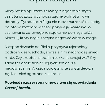
Kiedy Weles opuszcza zaświaty, z najciemniejszych
czeluści puszczy wychodzą żądne wolności i krwi
demony. Tymczasem Jaga nie może narzekać na nudę,
bo oto w szczodry wieczór porywa ją Swarożyc. W
zachowaniu zdrowego rozsądku nie pomaga także
Mszczuj, który nagle zaczyna negować wiarę w magię.
Niespodziewanie do Bielin przybywa tajemniczy
podróżnik ze wschodu, a wraz z nim nadchodzą śnieg i
mróz. Czy szeptucha ocali mieszkanki swojej wsi? Czy
zdoła też ocalić siebie? Jej życie zmieni się
nieodwracalnie. A każda podjęta w te święta decyzja
będzie mieć ogromne znaczenie.
Powieść rozszerzona o nową wersję opowiadania
Czterej bracia
.