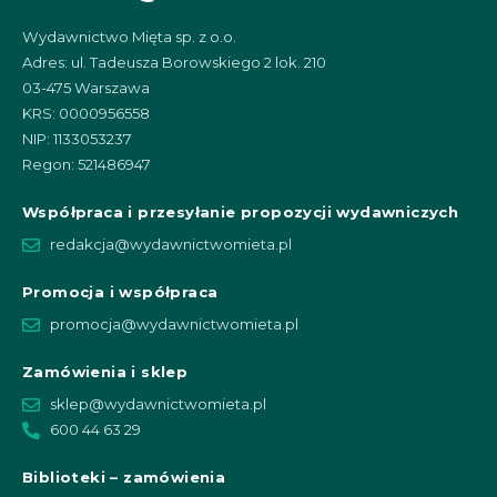
Wydawnictwo Mięta sp. z o.o.
Adres: ul. Tadeusza Borowskiego 2 lok. 210
03-475 Warszawa
KRS: 0000956558
NIP: 1133053237
Regon: 521486947
Współpraca i przesyłanie propozycji wydawniczych
redakcja@wydawnictwomieta.pl
Promocja i współpraca
promocja@wydawnictwomieta.pl
Zamówienia i sklep
sklep@wydawnictwomieta.pl
600 44 63 29
Biblioteki – zamówienia