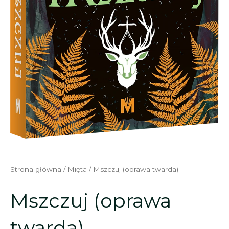
Strona główna
/
Mięta
/ Mszczuj (oprawa twarda)
Mszczuj (oprawa
twarda)