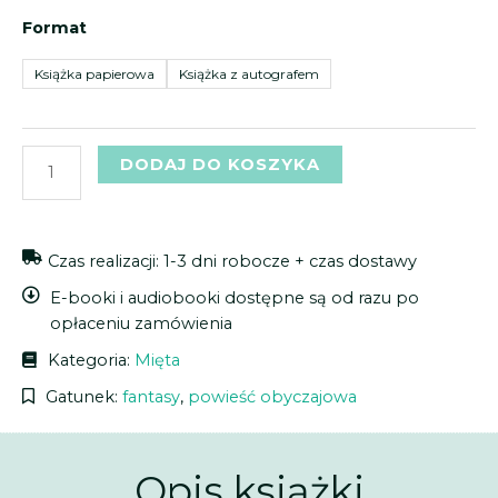
ilość
50,39 zł
Format
Mszczuj
do
(oprawa
Książka papierowa
Książka z autografem
62,99 zł
twarda)
DODAJ DO KOSZYKA
Czas realizacji: 1-3 dni robocze + czas dostawy
E-booki i audiobooki dostępne są od razu po
opłaceniu zamówienia
Kategoria:
Mięta
Gatunek:
fantasy
,
powieść obyczajowa
Opis książki