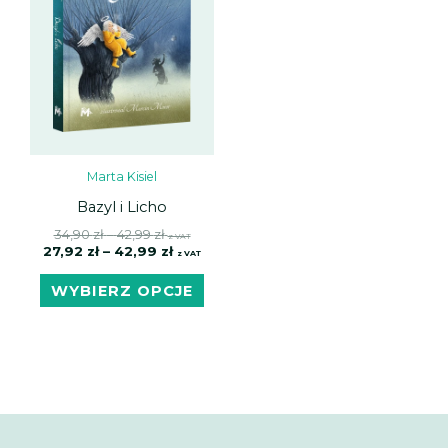
wariantów.
Opcje
można
wybrać
na
stronie
produktu
Marta Kisiel
Bazyl i Licho
34,90
zł
–
42,99
zł
z VAT
27,92
zł
–
42,99
zł
z VAT
WYBIERZ OPCJE