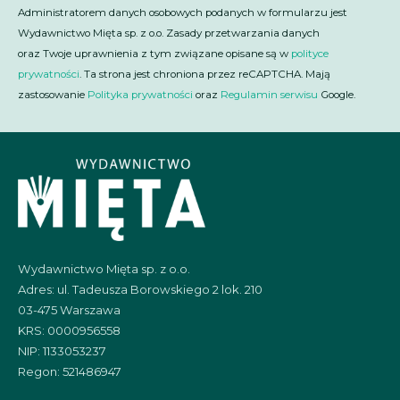
Administratorem danych osobowych podanych w formularzu jest
Wydawnictwo Mięta sp. z o.o. Zasady przetwarzania danych
oraz Twoje uprawnienia z tym związane opisane są w
polityce
prywatności
. Ta strona jest chroniona przez reCAPTCHA. Mają
zastosowanie
Polityka prywatności
oraz
Regulamin serwisu
Google.
Wydawnictwo Mięta sp. z o.o.
Adres: ul. Tadeusza Borowskiego 2 lok. 210
03-475 Warszawa
KRS: 0000956558
NIP: 1133053237
Regon: 521486947