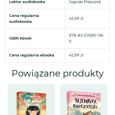
Lektor audiobooka
Jagoda Małyszek
Cena regularna
42,99 zł
audiobooka
978-83-67690-08-
ISBN ebook
9
Cena regularna ebooka
42,99 zł
Powiązane produkty
Zakres
Zakres
Zakres
Zakres
Ten
Ten
cen:
cen:
cen:
cen:
produkt
prod
od
od
od
od
ma
ma
45,99 zł
36,79 zł
44,99 zł
35,99 zł
do
do
do
do
wiele
wiele
52,99 zł
52,99 zł
49,99 zł
49,99 zł
wariantów.
waria