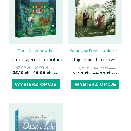
wariantów.
waria
Opcje
Opcj
można
możn
wybrać
wybr
na
na
stronie
stron
produktu
prod
Daria Kaszubowska
Katarzyna Berenika Miszczuk
Franc i tajemnica Jantaru
Tajemnica Dąbrówki
43,99
zł
–
49,99
zł
39,99
zł
–
44,99
zł
z VAT
z VAT
35,19
zł
–
49,99
zł
31,99
zł
–
44,99
zł
z VAT
z VAT
WYBIERZ OPCJE
WYBIERZ OPCJE
Zakres
Zakres
Ten
cen:
cen:
produkt
od
od
ma
34,90 zł
27,92 zł
do
do
wiele
42,99 zł
42,99 zł