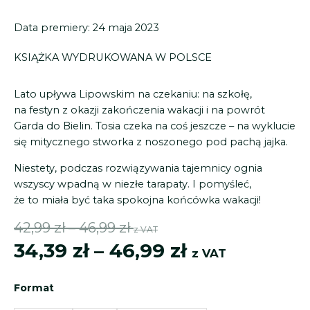
Data premiery: 24 maja 2023
KSIĄŻKA
WYDRUKOWANA
W POLSCE
Lato upływa Lipowskim na czekaniu: na szkołę,
na festyn z okazji zakończenia wakacji i na powrót
Garda do Bielin. Tosia czeka na coś jeszcze – na wyklucie
się mitycznego stworka z noszonego pod pachą jajka.
Niestety, podczas rozwiązywania tajemnicy ognia
wszyscy wpadną w niezłe tarapaty. I pomyśleć,
że to miała być taka spokojna końcówka wakacji!
Zakres
Zakres
42,99
zł
–
46,99
zł
z VAT
cen:
cen:
34,39
zł
–
46,99
zł
z VAT
od
od
ilość
34,39 zł
42,99 zł
Format
Tajemnica
do
do