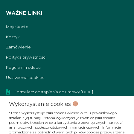
WAŻNE LINKI
Moje konto
Koszyk
Zamówienie
Polityka prywatności
Regulamin sklepu
Ustawienia cookies
Formularz odstąpienia od umowy [DOC]
Formularz reklamacyjny [DOC]
Wykorzystanie cookies
Strona wykorzystuje pliki cookies własne w celu prawidłowego
działania jej funkcji. Strona wykorzystuje również pliki cookies
podmiotów trzecich w celu korzystania z zewnętrznych narzędzi
SOCIAL MEDIA
analitycznych, społecznościowych, marketingowych. Informacje
gromadzone za pośrednictwem tych plików cookies przetwarzane