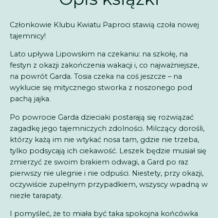
Członkowie Klubu Kwiatu Paproci stawią czoła nowej
tajemnicy!
Lato upływa Lipowskim na czekaniu: na szkołę, na
festyn z okazji zakończenia wakacji i, co najważniejsze,
na powrót Garda. Tosia czeka na coś jeszcze – na
wyklucie się mitycznego stworka z noszonego pod
pachą jajka.
Po powrocie Garda dzieciaki postarają się rozwiązać
zagadkę jego tajemniczych zdolności. Milczący dorośli,
którzy każą im nie wtykać nosa tam, gdzie nie trzeba,
tylko podsycają ich ciekawość. Leszek będzie musiał się
zmierzyć ze swoim brakiem odwagi, a Gard po raz
pierwszy nie ulegnie i nie odpuści. Niestety, przy okazji,
oczywiście zupełnym przypadkiem, wszyscy wpadną w
niezłe tarapaty.
I pomyśleć, że to miała być taka spokojna końcówka