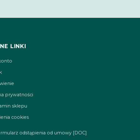
NE LINKI
konto
k
ienie
ka prywatności
amin sklepu
enia cookies
rmularz odstąpienia od umowy [DOC]