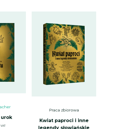
acher
Praca zbiorowa
 urok
Kwiat paproci i inne
 VAT
legendy słowiańskie