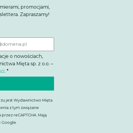
emierami, promocjami,
slettera. Zapraszamy!
acje o nowościach,
twa Mięta sp. z o.o. –
ci
. *
zu jest Wydawnictwo Mięta
ienia z tym związane
ona przez reCAPTCHA. Mają
u
Google.