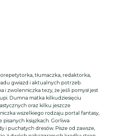
korepetytorka, tłumaczka, redaktorka,
kładu gwiazd i aktualnych potrzeb.
 i zwolenniczka tezy, że jeśli pomysł jest
t głupi. Dumna matka kilkudziesięciu
astycznych oraz kilku jeszcze
niczka wszelkiego rodzaju portal fantasy,
 pisanych książkach. Gorliwa
y i puchatych dresów. Pisze od zawsze,
da się z dwóch nabazgranych kredką stron