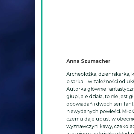
Anna Szumacher
Archeolożka, dziennikarka, 
pisarka – w zależności od u
Autorka głównie fantastyczna
głupi, ale działa, to nie jes
opowiadań i dwóch serii fant
niewydanych powieści. Miłoś
czemu daje upust w obecnie
wyznawczyni kawy, czekolad
a jej pierwsza książka skła