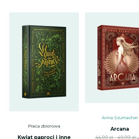
Anna Szumacher
Praca zbiorowa
Arcana
Kwiat paproci i inne
Z
Z
44,99
zł
–
49,99
zł
z