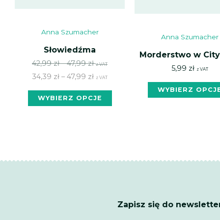
Anna Szumacher
Anna Szumacher
Słowiedźma
Morderstwo w City
Zakres
Zakres
42,99
zł
–
47,99
zł
z VAT
5,99
zł
z VAT
cen:
cen:
34,39
zł
–
47,99
zł
z VAT
od
od
WYBIERZ OPCJ
Ten
WYBIERZ OPCJE
42,99 zł
34,39 zł
produkt
do
do
ma
47,99 zł
47,99 zł
wiele
wariantów.
Opcje
można
wybrać
na
Zapisz się do newslette
stronie
produktu