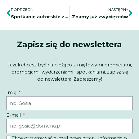
Prev
Na
POPRZEDNI
NASTĘPNY
Spotkanie autorskie z Karoliną Głogowską – autorką „Szeptanki”
Znamy już zwycięzców
Zapisz się do newslettera
Jeżeli chcesz być na bieżąco z miętowymi premierami,
promocjami, wydarzeniami i spotkaniami, zapisz się
do newslettera. Zapraszamy!
Imię
E-mail
Chcę otrzymywać e-mail newsletter – informacje o