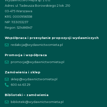
Wydawnictwo Mięta sp. z o.o.
Adres: ul. Tadeusza Borowskiego 2 lok. 210
03-475 Warszawa
KRS: 0000956558
NIP: 1133053237
Regon: 521486947
Współpraca i przesyłanie propozycji wydawniczych
redakcja@wydawnictwomieta.pl
Promocja i współpraca
promocja@wydawnictwomieta.pl
Zamówienia i sklep
sklep@wydawnictwomieta.pl
600 44 63 29
Biblioteki – zamówienia
biblioteki@wydawnictwomieta.pl