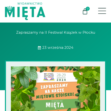
Przejdź
do
0
Wózek
treści
Zapraszamy na II Festiwal Książek w Płocku
23 września 2024