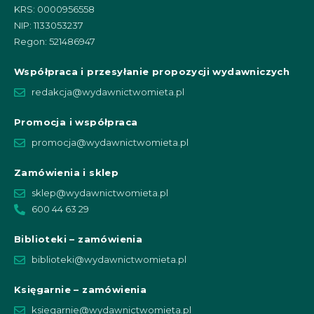
KRS: 0000956558
NIP: 1133053237
Regon: 521486947
Współpraca i przesyłanie propozycji wydawniczych
redakcja@wydawnictwomieta.pl
Promocja i współpraca
promocja@wydawnictwomieta.pl
Zamówienia i sklep
sklep@wydawnictwomieta.pl
600 44 63 29
Biblioteki – zamówienia
biblioteki@wydawnictwomieta.pl
Księgarnie – zamówienia
ksiegarnie@wydawnictwomieta.pl