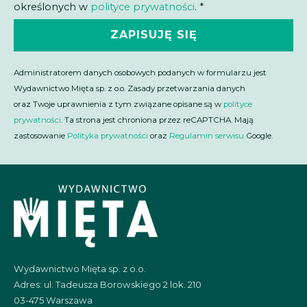
określonych w
polityce prywatności
. *
ZAPISUJĘ SIĘ
Administratorem danych osobowych podanych w formularzu jest
Wydawnictwo Mięta sp. z o.o. Zasady przetwarzania danych
oraz Twoje uprawnienia z tym związane opisane są w
polityce
prywatności
. Ta strona jest chroniona przez reCAPTCHA. Mają
zastosowanie
Polityka prywatności
oraz
Regulamin serwisu
Google.
Wydawnictwo Mięta sp. z o.o.
Adres: ul. Tadeusza Borowskiego 2 lok. 210
03-475 Warszawa