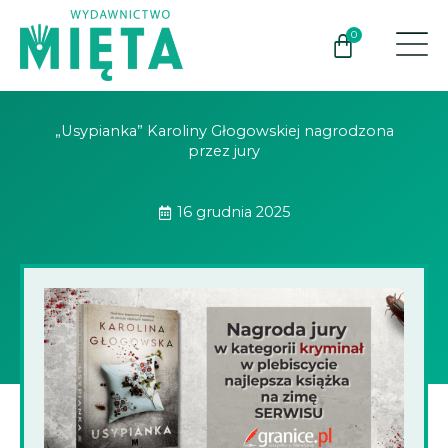
Przejdź
do
0
Wózek
treści
„Usypianka” Karoliny Głogowskiej nagrodzona
przez jury
16 grudnia 2025