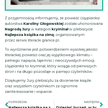
Z przyjemnością informujemy, że powieść
Usypianka
autorstwa
Karoliny Głogowskiej
została uhonorowana
Nagrodą Jury
w kategorii
kryminał
w plebiscycie
Najlepsza książka na zimę
, organizowanym
przez serwis literacki granice.pl.
To wyróżnienie jest potwierdzeniem wysokiej jakości
literackiej powieści oraz jej wyjątkowego klimatu –
pełnego napięcia, tajemnic i nieoczywistych emocji.
Usypianka
to kryminał, który wciąga od pierwszych
stron i na długo pozostaje w pamięci czytelników.
Dziękujemy Jury plebiscytu za docenienie książki
oraz wszystkim czytelnikom za ogromne
zainteresowanie i wsparcie.
Prev
Na
POPRZEDNI
NASTĘPNY
Najlepsza książka na zimę. Pomóż nam wygrać!
„Dziesięć życzeń, w tym jedno nie do spełnienia” Małgorzaty Kur na Złotej Liście Fundacji Cała Polska Czyta Dzieciom!