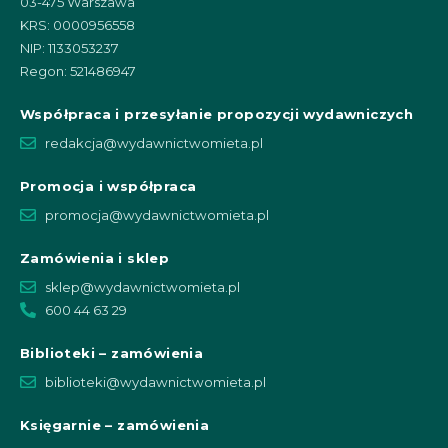
03-475 Warszawa
KRS: 0000956558
NIP: 1133053237
Regon: 521486947
Współpraca i przesyłanie propozycji wydawniczych
redakcja@wydawnictwomieta.pl
Promocja i współpraca
promocja@wydawnictwomieta.pl
Zamówienia i sklep
sklep@wydawnictwomieta.pl
600 44 63 29
Biblioteki – zamówienia
biblioteki@wydawnictwomieta.pl
Księgarnie – zamówienia