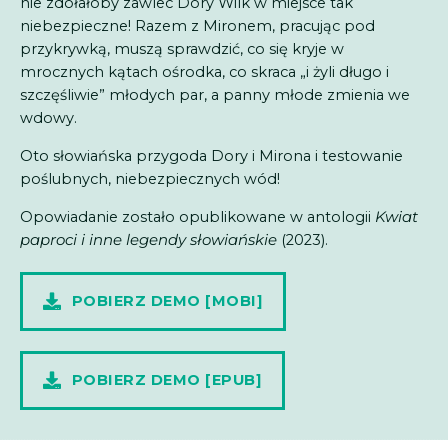
nie zdołałoby zawlec Dory Wilk w miejsce tak
niebezpieczne! Razem z Mironem, pracując pod
przykrywką, muszą sprawdzić, co się kryje w
mrocznych kątach ośrodka, co skraca „i żyli długo i
szczęśliwie” młodych par, a panny młode zmienia we
wdowy.
Oto słowiańska przygoda Dory i Mirona i testowanie
poślubnych, niebezpiecznych wód!
Opowiadanie zostało opublikowane w antologii
Kwiat
paproci i inne legendy słowiańskie
(2023).
POBIERZ DEMO [MOBI]
POBIERZ DEMO [EPUB]