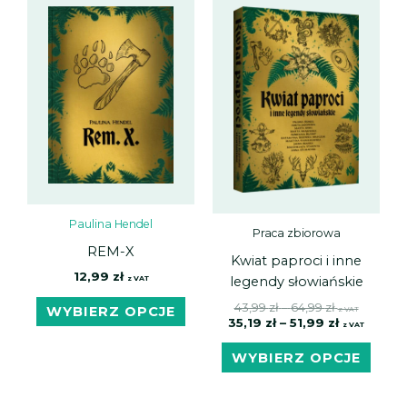
cen:
cen:
produkt
prod
od
od
ma
ma
43,99 zł
35,19 zł
do
do
wiele
wiele
64,99 zł
51,99 zł
wariantów.
waria
Opcje
Opcj
można
możn
wybrać
wybr
na
na
stronie
stron
produktu
prod
Paulina Hendel
Praca zbiorowa
REM-X
Kwiat paproci i inne
12,99
zł
z VAT
legendy słowiańskie
43,99
zł
–
64,99
zł
WYBIERZ OPCJE
z VAT
35,19
zł
–
51,99
zł
z VAT
WYBIERZ OPCJE