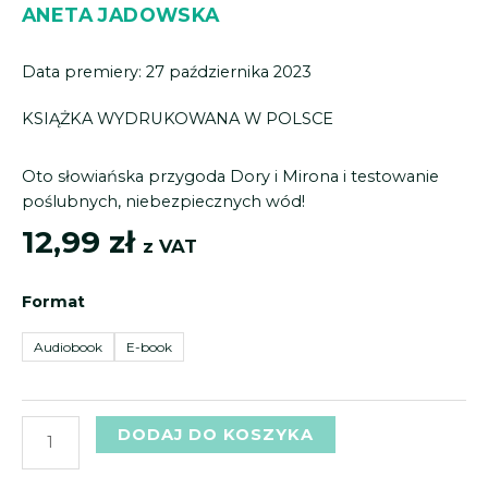
ANETA JADOWSKA
Data premiery: 27 października 2023
KSIĄŻKA
WYDRUKOWANA
W POLSCE
Oto słowiańska przygoda Dory i Mirona i testowanie
poślubnych, niebezpiecznych wód!
12,99
zł
z VAT
ilość
Format
Sezon
na
Audiobook
E-book
nowożeńców
DODAJ DO KOSZYKA