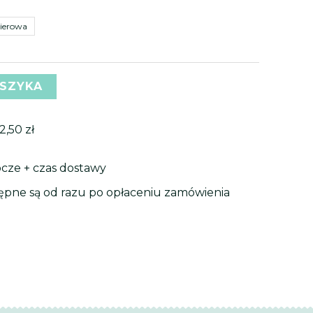
35,99 zł
99 zł
pierowa
do
39,99 zł
99 zł
OSZYKA
2,50
zł
bocze + czas dostawy
tępne są od razu po opłaceniu zamówienia