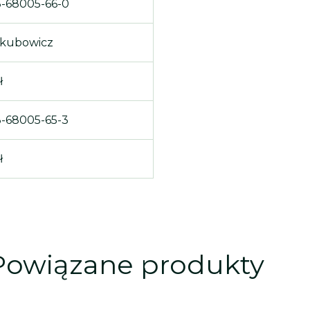
-68005-66-0
akubowicz
ł
-68005-65-3
ł
Powiązane produkty