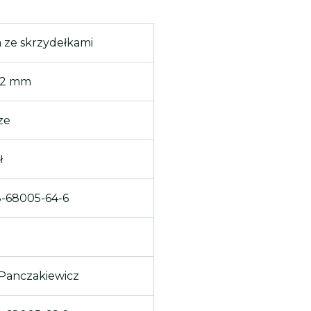
 ze skrzydełkami
02 mm
ze
ł
-68005-64-6
Panczakiewicz