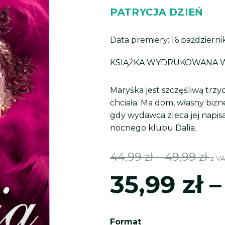
PATRYCJA DZIEŃ
Data premiery: 16 październ
KSIĄŻKA
WYDRUKOWANA
Maryśka jest szczęśliwą trzy
chciała. Ma dom, własny bizne
gdy wydawca zleca jej napisa
nocnego klubu Dalia.
Za
44,99
zł
–
49,99
zł
z V
35,99
zł
–
cen
od
ilość
Format