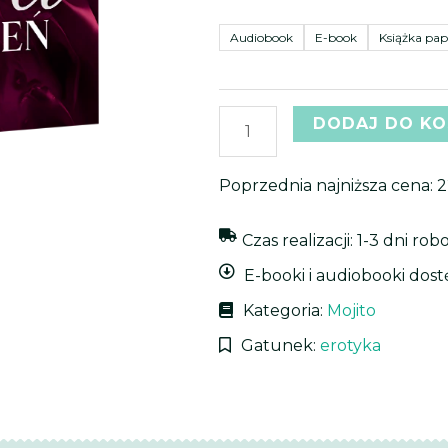
44,
Dalia
Audiobook
E-book
Książka pa
do
49,
DODAJ DO K
Poprzednia najniższa cena:
2
Czas realizacji: 1-3 dni ro
E-booki i audiobooki dos
Kategoria:
Mojito
Gatunek:
erotyka