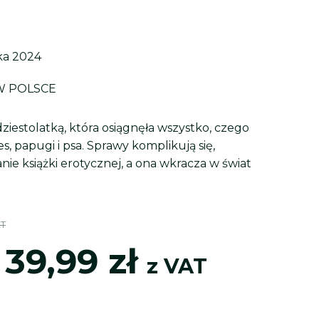
ika 2024
W POLSCE
dziestolatką, która osiągnęła wszystko, czego
s, papugi i psa. Sprawy komplikują się,
nie książki erotycznej, a ona wkracza w świat
Zakres
kres
AT
cen:
39,99
zł
:
z VAT
od