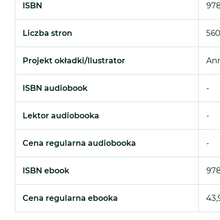
ISBN
978
Liczba stron
56
Projekt okładki/Ilustrator
Ann
ISBN audiobook
-
Lektor audiobooka
-
Cena regularna audiobooka
-
ISBN ebook
978
Cena regularna ebooka
43,