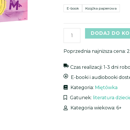
43,
z
E-book
Książka papierowa
do
placu
Słonecznego
59,
DODAJ DO K
Poprzednia najniższa cena:
2
Czas realizacji: 1-3 dni ro
E-booki i audiobooki dos
Kategoria:
Miętówka
Gatunek:
literatura dziec
Kategoria wiekowa: 6+