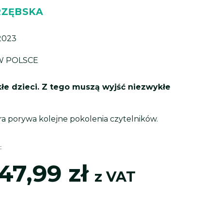
RZĘBSKA
 2023
W POLSCE
kłe dzieci. Z tego muszą wyjść niezwykłe
ra porywa kolejne pokolenia czytelników.
Zakres
res
T
cen:
47,99
zł
:
z VAT
od