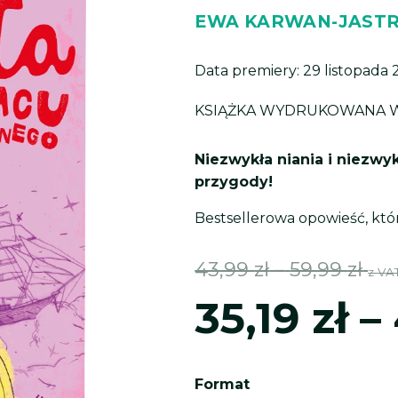
EWA KARWAN-JAST
Data premiery: 29 listopada
KSIĄŻKA
WYDRUKOWANA
Niezwykła niania i niezwy
przygody!
Bestsellerowa opowieść, któ
Zak
43,99
zł
–
59,99
zł
z VA
35,19
zł
–
cen
od
ilość
Format
Agata