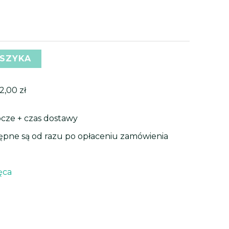
35,19 zł
99 zł
do
47,99 zł
99 zł
OSZYKA
2,00
zł
bocze + czas dostawy
tępne są od razu po opłaceniu zamówienia
ięca