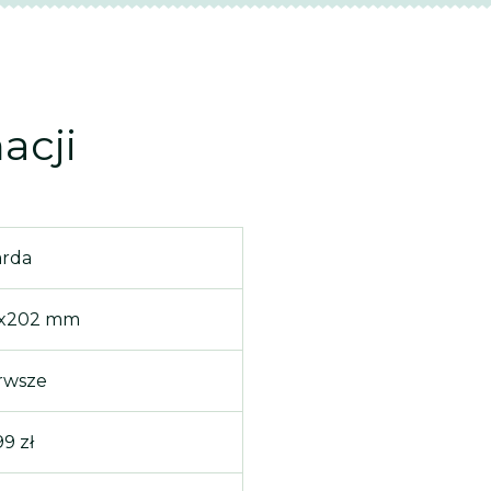
acji
arda
5x202 mm
rwsze
99 zł