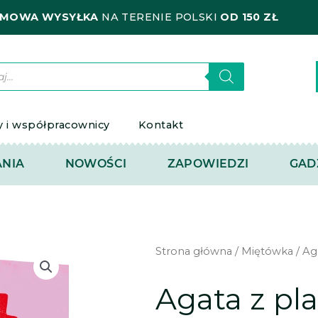
MOWA WYSYŁKA
NA TERENIE POLSKI
OD 150 ZŁ
kiwarka
któw
y i współpracownicy
Kontakt
NIA
NOWOŚCI
ZAPOWIEDZI
GAD
Strona główna
/
Miętówka
/ Ag
Agata z pl