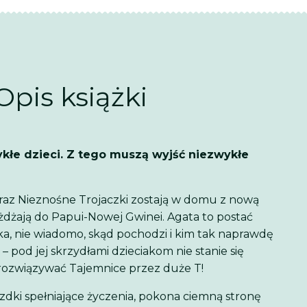
Opis książki
ykłe dzieci. Z tego muszą wyjść niezwykłe
 oraz Nieznośne Trojaczki zostają w domu z nową
eżdżają do Papui-Nowej Gwinei. Agata to postać
nika, nie wiadomo, skąd pochodzi i kim tak naprawdę
 – pod jej skrzydłami dzieciakom nie stanie się
rozwiązywać Tajemnice przez duże T!
azdki spełniające życzenia, pokona ciemną stronę