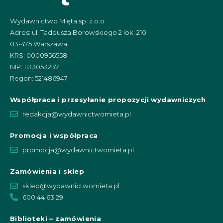
Wydawnictwo Mięta sp. z o.o.
Adres: ul. Tadeusza Borowskiego 2 lok. 210
03-475 Warszawa
KRS: 0000956558
NIP: 1133053237
Regon: 521486947
Współpraca i przesyłanie propozycji wydawniczych
redakcja@wydawnictwomieta.pl
Promocja i współpraca
promocja@wydawnictwomieta.pl
Zamówienia i sklep
sklep@wydawnictwomieta.pl
600 44 63 29
Biblioteki – zamówienia