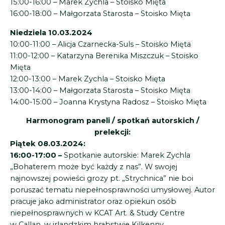
15:00-16:00 – Marek Zychla – Stoisko Mięta
16:00-18:00 – Małgorzata Starosta – Stoisko Mięta
Niedziela 10.03.2024
10:00-11:00 – Alicja Czarnecka-Suls – Stoisko Mięta
11:00-12:00 – Katarzyna Berenika Miszczuk – Stoisko
Mięta
12:00-13:00 – Marek Zychla – Stoisko Mięta
13:00-14:00 – Małgorzata Starosta – Stoisko Mięta
14:00-15:00 – Joanna Krystyna Radosz – Stoisko Mięta
Harmonogram paneli / spotkań autorskich /
prelekcji:
Piątek 08.03.2024:
16:00-17:00 –
Spotkanie autorskie: Marek Zychla
„Bohaterem może być każdy z nas”. W swojej
najnowszej powieści grozy pt. „Strychnica” nie boi
poruszać tematu niepełnosprawności umysłowej. Autor
pracuje jako administrator oraz opiekun osób
niepełnosprawnych w KCAT Art. & Study Centre
w Callan, w irlandzkim hrabstwie Kilkenny.