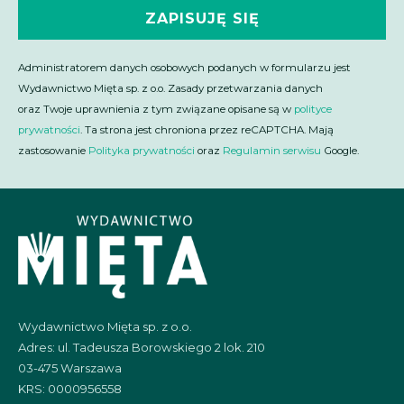
ZAPISUJĘ SIĘ
Administratorem danych osobowych podanych w formularzu jest
Wydawnictwo Mięta sp. z o.o. Zasady przetwarzania danych
oraz Twoje uprawnienia z tym związane opisane są w
polityce
prywatności
. Ta strona jest chroniona przez reCAPTCHA. Mają
zastosowanie
Polityka prywatności
oraz
Regulamin serwisu
Google.
Wydawnictwo Mięta sp. z o.o.
Adres: ul. Tadeusza Borowskiego 2 lok. 210
03-475 Warszawa
KRS: 0000956558