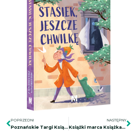
Prev
Na
POPRZEDNI
NASTĘPNY
Poznańskie Targi Książki
Książki marca Książka zamiast Kwiatka