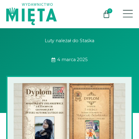
Przejdź
do
0
Wózek
treści
Luty należał do Staśka
4 marca 2025