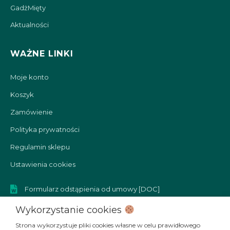
GadżMięty
Aktualności
WAŻNE LINKI
Moje konto
Koszyk
Zamówienie
Polityka prywatności
Regulamin sklepu
Ustawienia cookies
Formularz odstąpienia od umowy [DOC]
Formularz reklamacyjny [DOC]
Wykorzystanie cookies
Strona wykorzystuje pliki cookies własne w celu prawidłowego