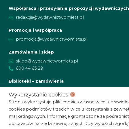
Współpraca i przesyłanie propozycji wydawniczyc
redakcja@wydawnictwomieta.pl
Promocja i współpraca
promocja@wydawnictwomieta.pl
Zamówienia i sklep
sklep@wydawnictwomieta.pl
600 44 63 29
Biblioteki – zamówienia
biblioteki@wydawnictwomieta.pl
Wykorzystanie cookies
Strona wykorzystuje pliki cookies własne w celu prawidłow
Księgarnie – zamówienia
cookies podmiotów trzecich w celu korzystania z zewnęt
ksiegarnie@wydawnictwomieta.pl
marketingowych. Informacje gromadzone za pośrednict
dostawców narzędzi zewnętrznych. Czy wyrażach zgodę n