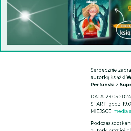
Serdecznie zapra
autorką książki
W
Perfuński
z
Supe
DATA: 29.05.2024
START: godz. 19.
MIEJSCE:
media 
Podczas spotkania
autorki oraz jej p