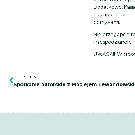
Dodatkowo, Kasia
niezapomniane, m
pomysłami.
Nie przegapcie t
i niespodzianek.
UWAGA!!! W trakc
Prev
POPRZEDNI
Spotkanie autorskie z Maciejem Lewandowsk