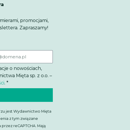
ra
emierami, promocjami,
slettera. Zapraszamy!
acje o nowościach,
twa Mięta sp. z o.o. –
ci
. *
zu jest Wydawnictwo Mięta
ienia z tym związane
ona przez reCAPTCHA. Mają