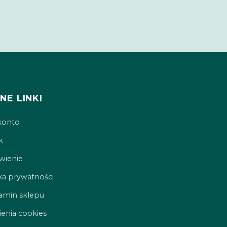
NE LINKI
konto
k
ienie
ka prywatności
amin sklepu
enia cookies