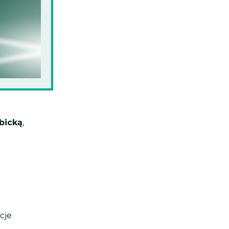
bicką
,
cje