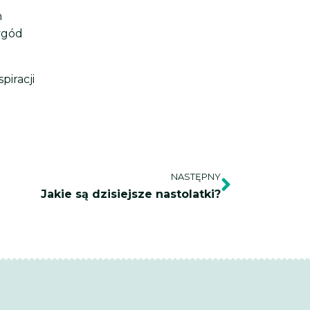
m
ygód
iracji
Następn
NASTĘPNY
Jakie są dzisiejsze nastolatki?