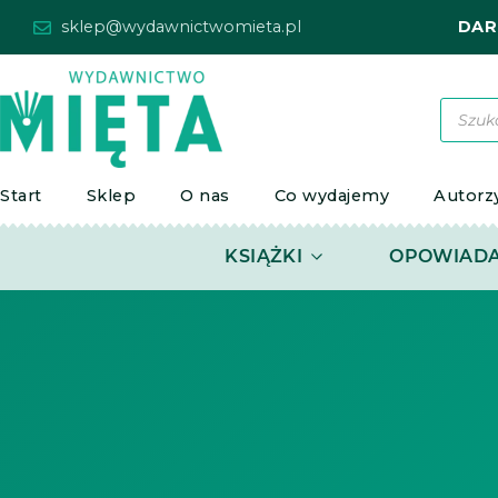
Przejdź
sklep@wydawnictwomieta.pl
DAR
do
treści
Wyszu
produ
Start
Sklep
O nas
Co wydajemy
Autorz
OPEN KSIĄŻKI
KSIĄŻKI
OPOWIADA