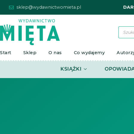
Przejdź
sklep@wydawnictwomieta.pl
DAR
do
treści
Wyszu
produ
Start
Sklep
O nas
Co wydajemy
Autorz
OPEN KSIĄŻKI
KSIĄŻKI
OPOWIADA