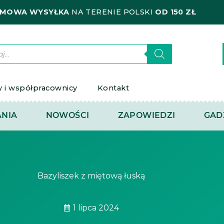
MOWA WYSYŁKA
NA TERENIE POLSKI
OD 150 ZŁ
kiwarka
któw
y i współpracownicy
Kontakt
NIA
NOWOŚCI
ZAPOWIEDZI
GAD
Bazyliszek z miętową łuską
1 lipca 2024