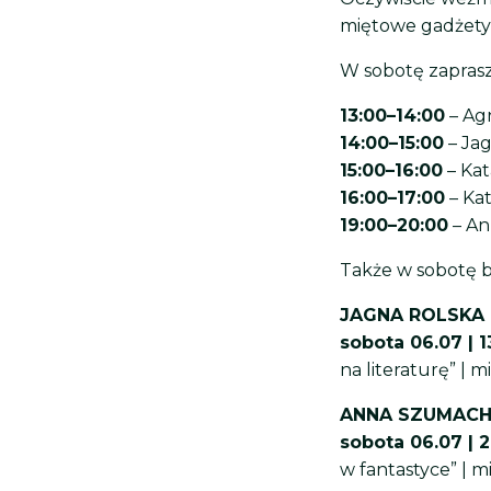
miętowe gadżety 
W sobotę zaprasz
13:00
–
14:00
– Ag
14:00–15:00
– Ja
15:00–16:00
– Kat
16:00–17:00
– Ka
19:00–20:00
– An
Także w sobotę bę
JAGNA ROLSKA
sobota 06.07 | 1
na literaturę” | m
ANNA SZUMACH
sobota 06.07 | 2
w fantastyce” | m