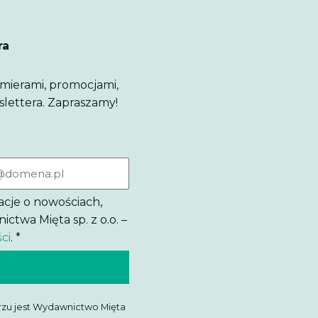
ra
emierami, promocjami,
slettera. Zapraszamy!
acje o nowościach,
twa Mięta sp. z o.o. –
ci
. *
zu jest Wydawnictwo Mięta