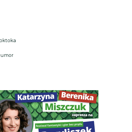
ooktoka
 humor