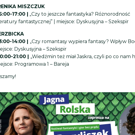
RENIKA MISZCZUK
6:00-17:00 |
„Czy to jeszcze fantastyka? Różnorodność
atury fantastycznej” | miejsce: Dyskusyjna – Szekspir
ERZBICKA
3:00-14:00 |
„Czy romantasy wypiera fantasy? Wpływ B
iejsce: Dyskusyjna – Szekspir
0:00-21:00 |
„Wiedźmin też miał Jaskra, czyli po co nam
iejsce: Programowa 1 – Bareja
aszamy!