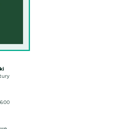
ki
tury
16:00
owe