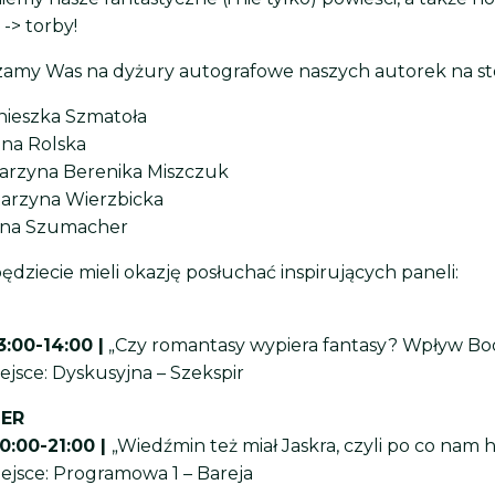
-> torby!
amy Was na dyżury autografowe naszych autorek na sto
nieszka Szmatoła
gna Rolska
arzyna Berenika Miszczuk
tarzyna Wierzbicka
na Szumacher
dziecie mieli okazję posłuchać inspirujących paneli:
3:00-14:00 |
„Czy romantasy wypiera fantasy? Wpływ Bo
iejsce: Dyskusyjna – Szekspir
ER
0:00-21:00 |
„Wiedźmin też miał Jaskra, czyli po co nam
iejsce: Programowa 1 – Bareja