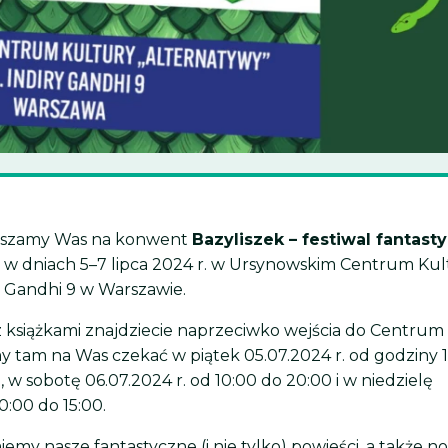
aszamy Was na konwent
Bazyliszek – festiwal fantasty
w dniach 5–7 lipca 2024 r. w Ursynowskim Centrum Kul
. Gandhi 9 w Warszawie.
z książkami znajdziecie naprzeciwko wejścia do Centrum
y tam na Was czekać w piątek 05.07.2024 r. od godziny 
 w sobotę 06.07.2024 r. od 10:00 do 20:00 i w niedzielę
0:00 do 15:00.
emy nasze fantastyczne (i nie tylko) powieści, a także n