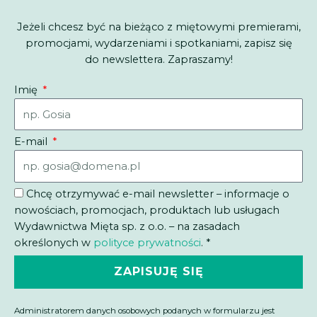
wybrać
na
Jeżeli chcesz być na bieżąco z miętowymi premierami,
stronie
promocjami, wydarzeniami i spotkaniami, zapisz się
produktu
do newslettera. Zapraszamy!
Imię
E-mail
Chcę otrzymywać e-mail newsletter – informacje o
nowościach, promocjach, produktach lub usługach
Wydawnictwa Mięta sp. z o.o. – na zasadach
określonych w
polityce prywatności
. *
ZAPISUJĘ SIĘ
Administratorem danych osobowych podanych w formularzu jest