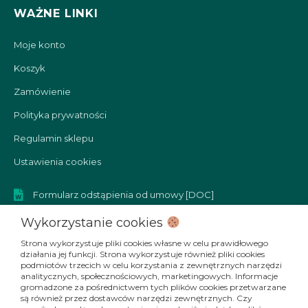
WAŻNE LINKI
Moje konto
Koszyk
Zamówienie
Polityka prywatności
Regulamin sklepu
Ustawienia cookies
Formularz odstąpienia od umowy [DOC]
Formularz reklamacyjny [DOC]
Wykorzystanie cookies
Strona wykorzystuje pliki cookies własne w celu prawidłowego
działania jej funkcji. Strona wykorzystuje również pliki cookies
podmiotów trzecich w celu korzystania z zewnętrznych narzędzi
SOCIAL MEDIA
analitycznych, społecznościowych, marketingowych. Informacje
gromadzone za pośrednictwem tych plików cookies przetwarzane
F
I
Y
T
są również przez dostawców narzędzi zewnętrznych. Czy