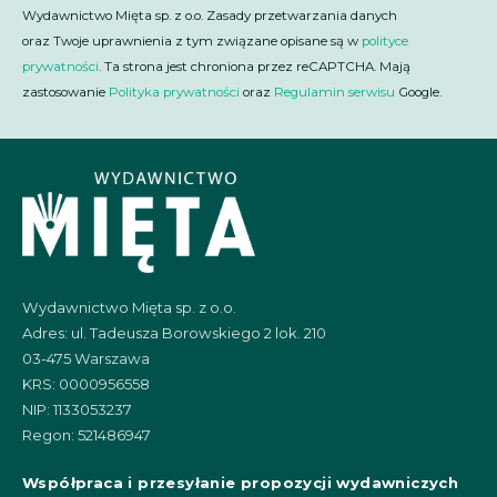
Wydawnictwo Mięta sp. z o.o. Zasady przetwarzania danych
oraz Twoje uprawnienia z tym związane opisane są w
polityce
prywatności
. Ta strona jest chroniona przez reCAPTCHA. Mają
zastosowanie
Polityka prywatności
oraz
Regulamin serwisu
Google.
Wydawnictwo Mięta sp. z o.o.
Adres: ul. Tadeusza Borowskiego 2 lok. 210
03-475 Warszawa
KRS: 0000956558
NIP: 1133053237
Regon: 521486947
Współpraca i przesyłanie propozycji wydawniczych