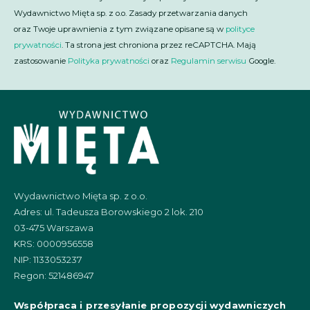
Wydawnictwo Mięta sp. z o.o. Zasady przetwarzania danych
oraz Twoje uprawnienia z tym związane opisane są w
polityce
prywatności
. Ta strona jest chroniona przez reCAPTCHA. Mają
zastosowanie
Polityka prywatności
oraz
Regulamin serwisu
Google.
Wydawnictwo Mięta sp. z o.o.
Adres: ul. Tadeusza Borowskiego 2 lok. 210
03-475 Warszawa
KRS: 0000956558
NIP: 1133053237
Regon: 521486947
Współpraca i przesyłanie propozycji wydawniczych