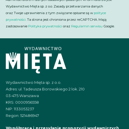
Wydawnictwo Mięta sp. z o.o. Zasady przetwarzania danych
oraz Twoje uprawnienia z tym związane opisane są w
polityce
prywatności
. Ta strona jest chroniona przez reCAPTCHA. Mają
zastosowanie
Polityka prywatności
oraz
Regulamin serwisu
Google.
Wydawnictwo Mięta sp. z o.o.
Adres: ul. Tadeusza Borowskiego 2 lok. 210
03-475 Warszawa
KRS: 0000956558
NIP: 1133053237
Regon: 521486947
Współpraca i przesyłanie propozycji wydawniczych