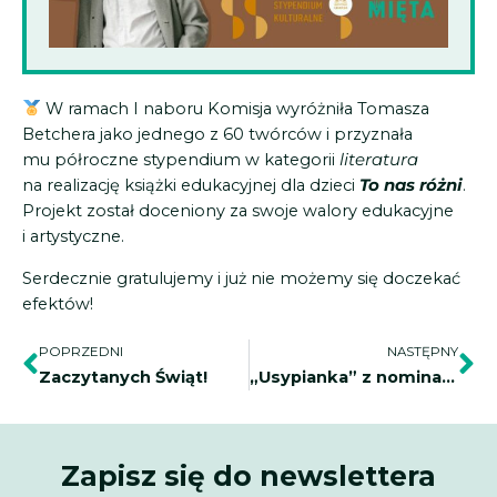
W ramach I naboru Komisja wyróżniła Tomasza
Betchera jako jednego z 60 twórców i przyznała
mu półroczne stypendium w kategorii
literatura
na realizację książki edukacyjnej dla dzieci
To nas różni
.
Projekt został doceniony za swoje walory edukacyjne
i artystyczne.
Serdecznie gratulujemy i już nie możemy się doczekać
efektów!
Prev
Na
POPRZEDNI
NASTĘPNY
Zaczytanych Świąt!
„Usypianka” z nominacją!
Zapisz się do newslettera