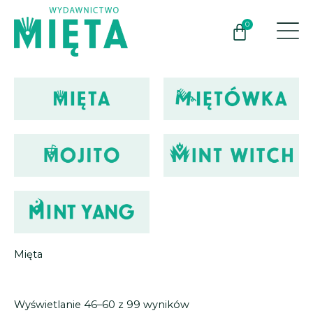
Przejdź
do
0
Wózek
treści
Mięta
Posortowane
według
najnowszych
Wyświetlanie 46–60 z 99 wyników