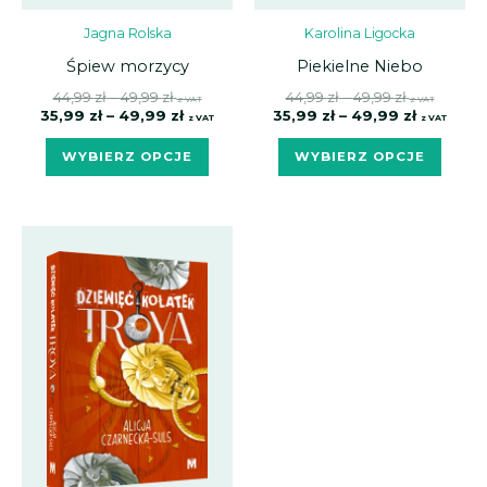
Jagna Rolska
Karolina Ligocka
Śpiew morzycy
Piekielne Niebo
44,99
zł
–
49,99
zł
44,99
zł
–
49,99
zł
z VAT
z VAT
35,99
zł
–
49,99
zł
35,99
zł
–
49,99
zł
z VAT
z VAT
WYBIERZ OPCJE
WYBIERZ OPCJE
Zakres
Zakres
Ten
cen:
cen:
produkt
od
od
ma
44,99 zł
35,99 zł
do
do
wiele
49,99 zł
39,99 zł
wariantów.
Opcje
można
wybrać
na
stronie
produktu