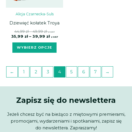
Alicja Czarnecka-Suls
Dziewięć kołatek Troya
44,99
zł
–
49,99
zł
z VAT
35,99
zł
–
39,99
zł
z VAT
WYBIERZ OPCJE
←
1
2
3
4
5
6
7
→
Zapisz się do newslettera
Jeżeli chcesz być na bieżąco z miętowymi premierami,
promocjami, wydarzeniami i spotkaniami, zapisz się
do newslettera. Zapraszamy!